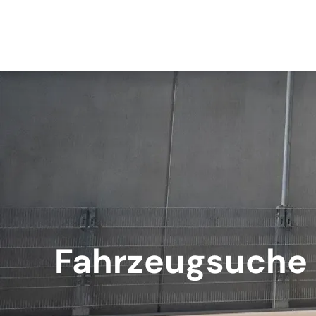
Fahrzeugsuche