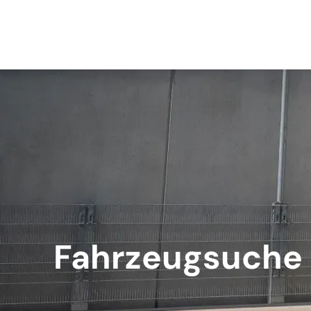
Fahrzeugsuche