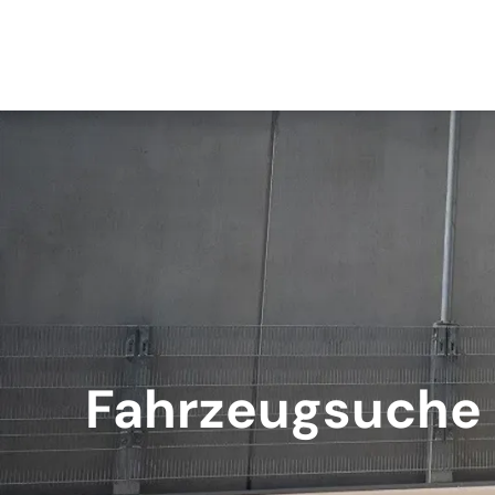
Fahrzeugsuche