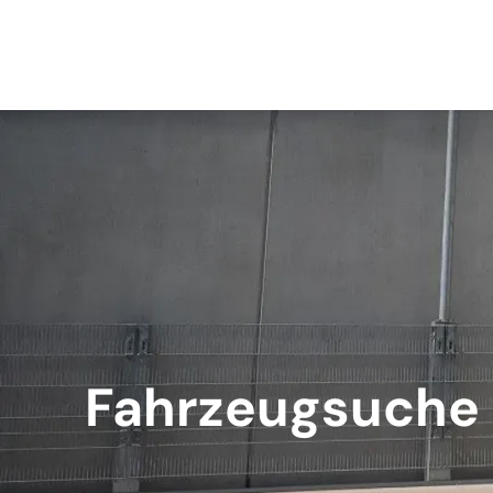
Fahrzeugsuche