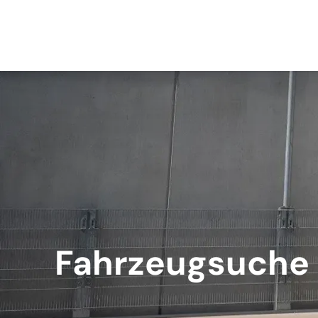
Fahrzeugsuche