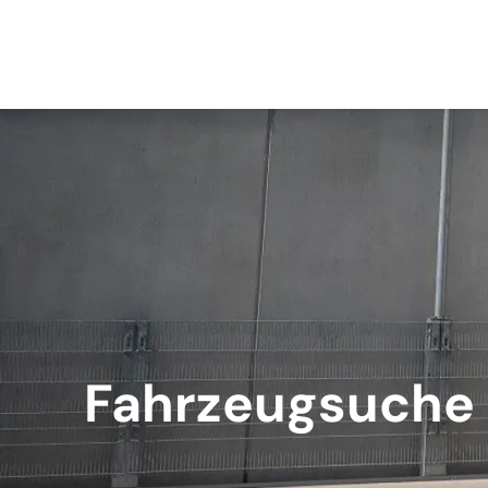
Fahrzeugsuche