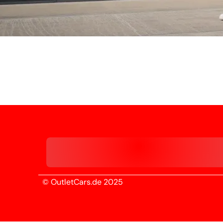
© OutletCars.de 2025