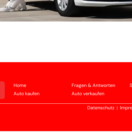
Home
Fragen & Antworten
S
Auto kaufen
Auto verkaufen
Datenschutz
Impr
|