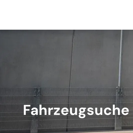
Fahrzeugsuche