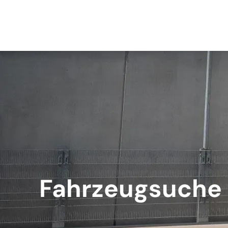
Fahrzeugsuche