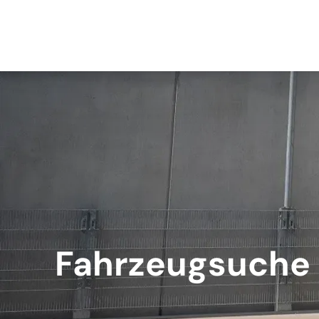
Fahrzeugsuche