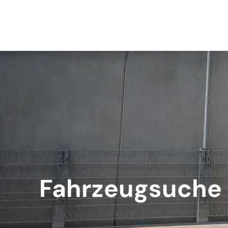
Fahrzeugsuche